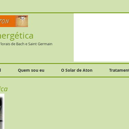
nergética
 Florais de Bach e Saint Germain
l
Quem sou eu
O Solar de Aton
Tratamen
ica