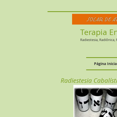
Terapia E
R
adiestesia, Radiônica,
Página Inicia
Radiestesia Cabalíst