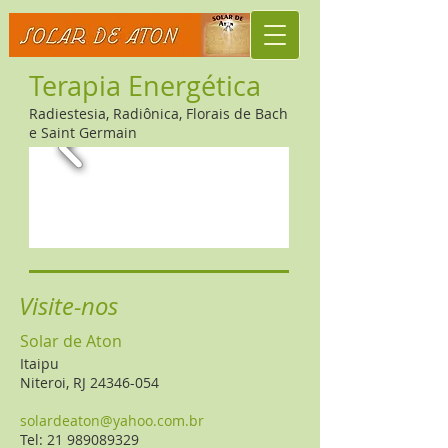
Terapia Energética
R
adiestesia, Radiônica, Florais de Bach
e Saint Germain
Visite-nos
Solar de Aton
Itaipu
Niteroi, RJ 24346-054
solardeaton@yahoo.com.br
Tel: 21 989089329