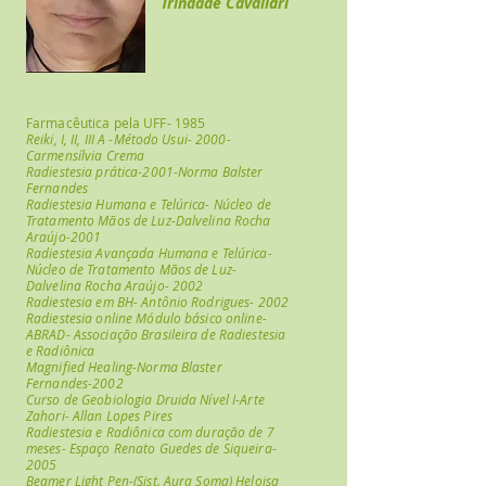
Trindade Cavallari
Farmacêutica pela UFF- 1985
Reiki, I, II, III A -Método Usui- 2000-
Carmensílvia Crema
Radiestesia prática-2001-Norma Balster
Fernandes
Radiestesia Humana e Telúrica- Núcleo de
Tratamento Mãos de Luz-Dalvelina Rocha
Araújo-2001
Radiestesia Avançada Humana e Telúrica-
Núcleo de Tratamento Mãos de Luz-
Dalvelina Rocha Araújo- 2002
Radiestesia em BH- Antônio Rodrigues- 2002
Radiestesia online Módulo básico online-
ABRAD- Associação Brasileira de Radiestesia
e Radiônica
Magnified Healing-Norma Blaster
Fernandes-2002
Curso de Geobiologia Druida Nível I-Arte
Zahori- Allan Lopes Pires
Radiestesia e Radiônica com duração de 7
meses- Espaço Renato Guedes de Siqueira-
2005
Beamer Light Pen-(Sist. Aura Soma) Heloisa