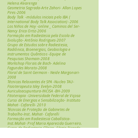
Helena Alvarenga
Geometria Sagrada-Arte Zahori- Allan Lopes
Pires-2006
Body Talk -módulos iniciais pelo IBA (
International Body Talk Association) -2006
Los Niños de Hoy -online _ Caminos del Ser-
Nancy Erica Ortiz-2006
Formação em Radiestesia pela Escola de
Evolução- Antônio Rodrigues-2007
Grupo de Estudos sobre Radiestesia,
Radiônica, Bioenergias, Geobiologia e
instrumentos Quânticos -Equipe de
Pesquisas Shamain-2008
Workshop Florais de Bach- Adelina
Fagundes Morato-2008
Floral de Saint Germain - Neide Margonari-
2008
Técnicas Relaxantes de SPA -Nucleo TAU-
Fisioterapeuta Isley Evelyn-2008
Auriculoacupuntura-INCISA -BH-2009
Fitoterapia -Universidade Federal de Viçosa
Curso de Energias e Sensibilização- Instituto
Mahat- Cafarelli- 2010
Técnicas de Proteção de Gabinetes de
Trabalho-Inst. Mahat- Cafarelli
Formação em Radiestesia Cabalística-
Inst.Mahat- Prof Maria Aparecida Guerreiro.
Curso de Radiestesia Clínica -Sérgio Ricardo
Areias
Curso de Auto Defesa Psíquica e Energética -