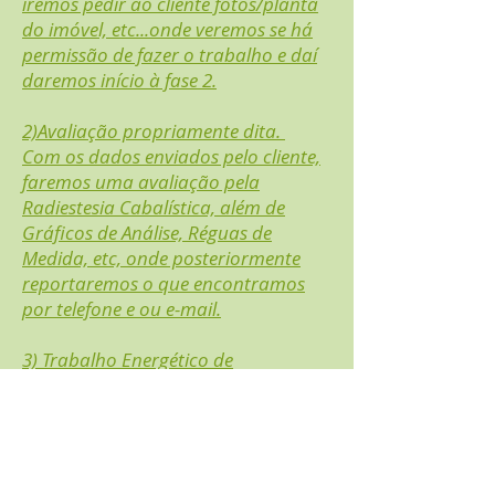
iremos pedir ao cliente fotos/planta
do imóvel, etc...onde veremos se há
permissão de fazer o trabalho e daí
daremos início à fase 2.
2)Avaliação propriamente dita.
Com os dados enviados pelo cliente,
faremos uma avaliação pela
Radiestesia Cabalística, além de
Gráficos de Análise, Réguas de
Medida, etc, onde posteriormente
reportaremos o que encontramos
por telefone e ou e-mail.
3) Trabalho Energético de
Harmonização que pode ser à
distância ou à distância e presencial.
Aqui inicia-se o Trabalho de
Harmonização que pode ser à
distância ou à distância e presencial.