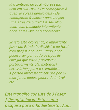
Já aconteceu de você não se sentir
bem em sua casa ?
De começarem à
quebrar coisas dentro dela? De
começarem à ocorrer desavenças
uma atrás da outra? De seu filho
estar com pesadelo intermitente
onde antes isso não acontecia?
Se isto está ocorrendo, é importante
fazer um Estudo Radiestésico do local
com profissional habilitado, onde
poderá ser pontuado os tipos de
energia que estão presentes e
posteriormente o(s) método(s)
necessário(s) para o reequilíbrio.
A pessoa interessada enviará por e-
mail fotos, dados, planta do imóvel,
etc...
Este trabalho consiste de 3 Fases:
1)Pesquisa inicial-Esta é uma
pesquisa para o Radiestesista . Aqui,